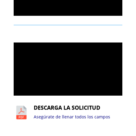
nosotros.
En Shield buscamos profesionales que quieran
crecer.
Regístrate nuestra bolsa de trabajo y navega por las
vacantes que están actualmente disponibles.
Captura la información requerida en la forma de
registro, la cual es muy importante para nosotros y
será tratada de manera confidencial.
DESCARGA LA SOLICITUD
Asegúrate de llenar todos los campos