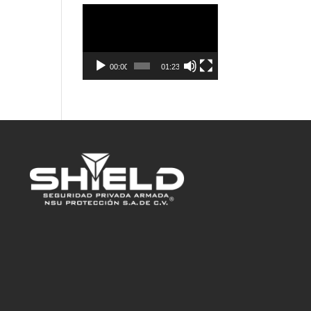
Video
Player
00:00
01:23